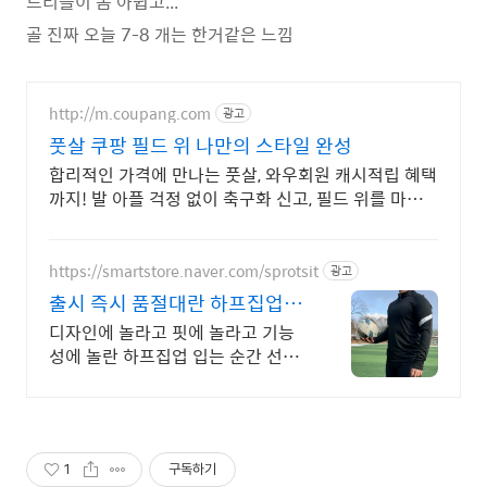
드리블이 좀 아쉽고...
골 진짜 오늘 7-8 개는 한거같은 느낌
http://m.coupang.com
광고
풋살 쿠팡 필드 위 나만의 스타일 완성
합리적인 가격에 만나는 풋살, 와우회원 캐시적립 혜택
까지! 발 아플 걱정 없이 축구화 신고, 필드 위를 마음
껏 누벼보세요.
https://smartstore.naver.com/sprotsit
광고
출시 즉시 품절대란 하프집업
365일 무료배송
디자인에 놀라고 핏에 놀라고 기능
성에 놀란 하프집업 입는 순간 선수
느낌 그대로! 스포츠잇 프로핏 축구
하프집업
1
구독하기