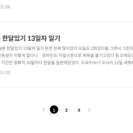
 다시 한번 읽어보고 참 윤종빈 감독은 이야기를 잘풀어나가고 궁금하게끔 잘 
01.06
 입장이지만 뭔가 그냥 조금 나도 빨려들어가는 느낌 들기도 하고 수리남 오프
프리즌 브레이크 오프닝 대충 ..
 한달있기 13일차 일기
 일본 한달있기 13일차 일기 온천 진짜 많이갔다 오늘도 2회갔다옴 그래서 그런
중독성이 이렇게 짙다니... 로마인도 이길수준으로 목욕을 즐기고있다 참 오래도있
 기간만 정확히 30일이다 한달을 일본에있었다. 도쿄5+6+7 오사카 12일 새
01.02
1
2
3