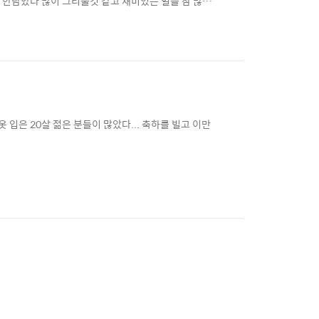
 안남았다 많이 그리울것 같고 재미있는 일들 참 많았
 입은 20살 젊은 분들이 많았다... 축하를 빌고 이만