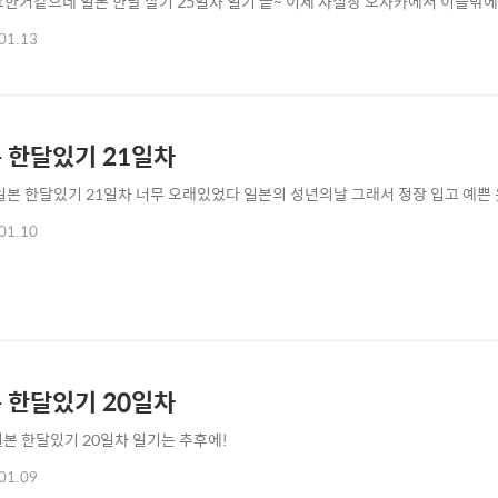
요한거같으네 일본 한달 살기 25일차 일기 끝~ 이제 사실상 오사카에서 이틀밖에
 그리고 오랜만에 동네 온천갔었다
01.13
 한달있기 21일차
 일본 한달있기 21일차 너무 오래있었다 일본의 성년의날 그래서 정장 입고 예쁜 옷
01.10
 한달있기 20일차
일본 한달있기 20일차 일기는 추후에!
01.09