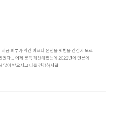
만드는것 같다. 하정우라는 배우도 마찬가지로 나는 시
닝 보는데 프리즌 브레이크 오프닝 생각나서 반갑기도
지 지금 피부가 약간 아프다 온천을 몇번을 간건지 모르
었다... 어제 문득 계산해봤는데 2022년에 일본에
해복 많이 받으시고 다들 건강하시길!