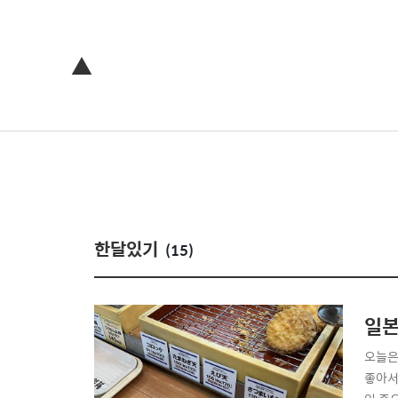
▲
한달있기
(15)
일본
오늘은
좋아서