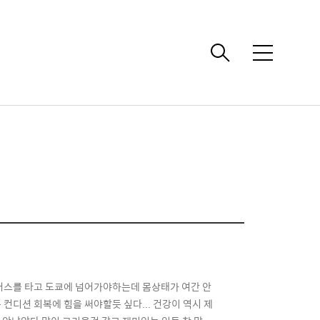
메
뉴
간버스를 타고 도쿄에 넘어가야하는데 몸상태가 여간 안
컨디션 회복에 힘을 써야할듯 싶다... 건강이 역시 제