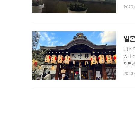
거리도
2023.
청자의
했다. 
일본
🇯
겠다 
체류한
2023.