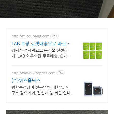
http://m.coupang.com
광고
LAB 쿠팡 로켓배송으로 바로받
으세요
강력한 접착력으로 음식물 신선하
게! LAB 와우회원 무료배송. 쉽게
찢어지는 랩은 이제 그만! 오래가는
랩, 쿠팡에서 구매하세요.
http://www.wizoptics.com
광고
(주)위즈옵틱스
광학측정장비 전문업체, 대학 및 연
구소 광학기기, 간섭계 등 제품 안내.