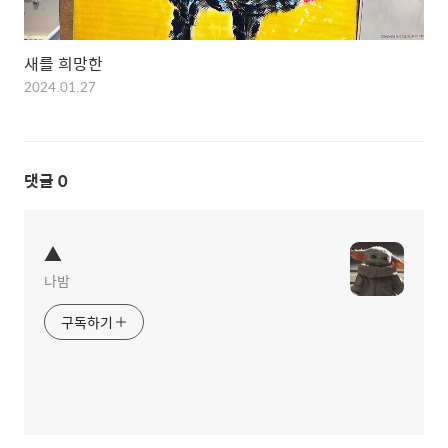
새를 희망한
2024.01.27
댓글
0
▲
나밤
구독하기