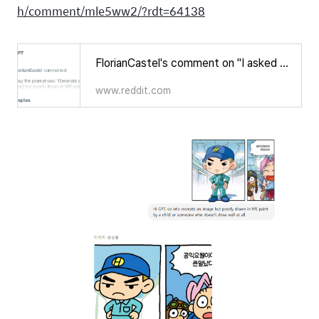
h/comment/mle5ww2/?rdt=64138
FlorianCastel's comment on "I asked chatgpt to draw memes in MS Paint style"
www.reddit.com