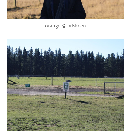
orange 겸 briskeen