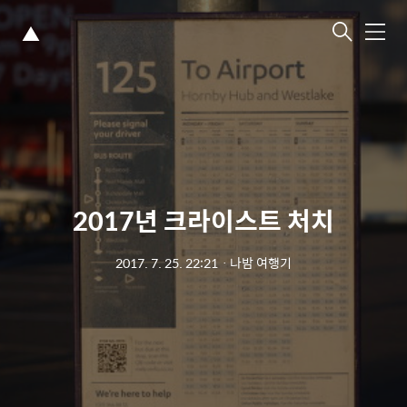
▲
메
뉴
2017년 크라이스트 처치
2017. 7. 25. 22:21
ㆍ
나밤 여행기