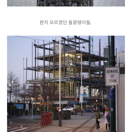
뭔지 모르겠던 돌뭉탱이들,