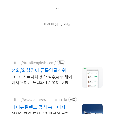
끝
오랜만에 포스팅
https://tutalkenglish.com/
광고
전화/화상영어 튜톡잉글리쉬 음
성/화상 20분 무료 체험
크라이스트처치 생활 필수APP, 해외
에서 원어민 튜터와 1:1 영어 코칭
https://www.airnewzealand.co.kr
광고
에어뉴질랜드 공식 홈페이지 항
공권 예약 및 여행 정보
아시아 주요 도시를 경유하여 뉴질