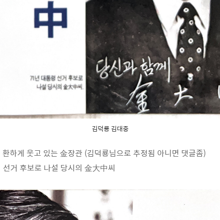
김덕룡 김대중
입고 환하게 웃고 있는 金장관 (김덕룡님으로 추정됨 아니면 댓글좀)
통령 선거 후보로 나설 당시의 金大中씨