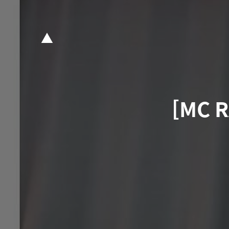
▲
[MC 