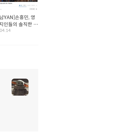
남YAN]손흥민, 영
현지인들의 솔직한 평
04.14
뽕없음) 베댓