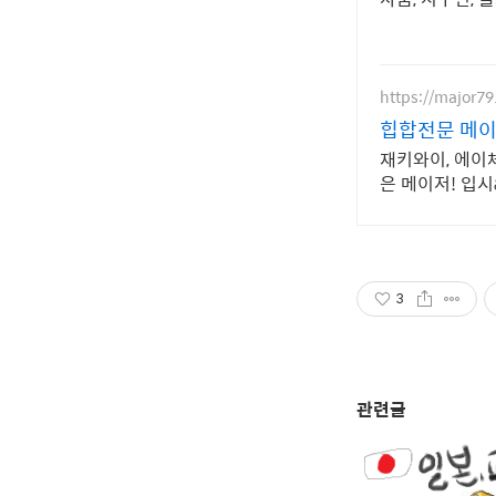
https://major79
힙합전문 메
재키와이, 에이체
은 메이저! 입시
3
관련글