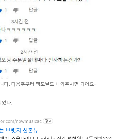
니다. 다음주부터 맥도날드 나와주시면 되어요~
되었다.
aver.com/newmusicac
광고
는 브릿지 신촌뉴
술제이, 소울다이브, Leebido 직강 랩학원! 고등래퍼234