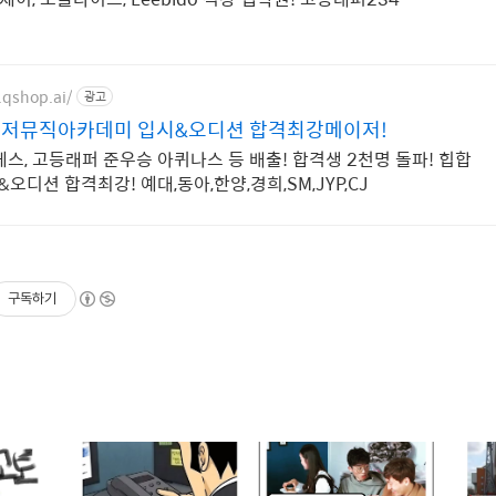
.qshop.ai/
광고
이저뮤직아카데미 입시&오디션 합격최강메이저!
스, 고등래퍼 준우승 아퀴나스 등 배출! 합격생 2천명 돌파! 힙합
&오디션 합격최강! 예대,동아,한양,경희,SM,JYP,CJ
구독하기