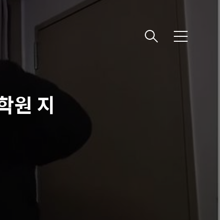
메
뉴
랩학원 지