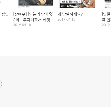
 탐방
[장삐쭈] [오늘의 안기욱]
왜 반말하세요?
[영알
3화 - 투자계획서 베댓
2019.04.15
국 
2019.04.18
2019.
가(국