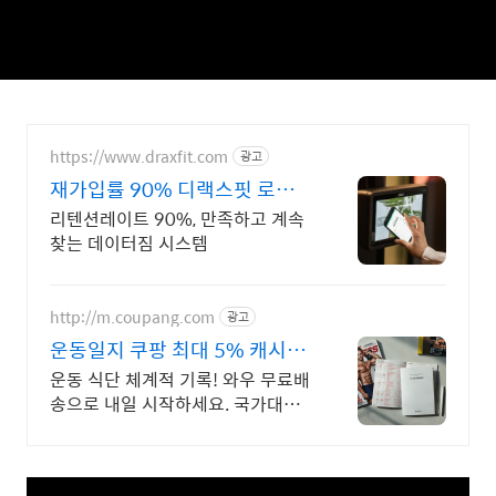
https://www.draxfit.com
광고
재가입률 90% 디랙스핏 로그인
하면 루틴이 딱!
리텐션레이트 90%, 만족하고 계속
찾는 데이터짐 시스템
http://m.coupang.com
광고
운동일지 쿠팡 최대 5% 캐시적
립
운동 식단 체계적 기록! 와우 무료배
송으로 내일 시작하세요. 국가대표
훈련일지부터 데일리 건강 기록까
지. 쿠팡에서 안심 구매!