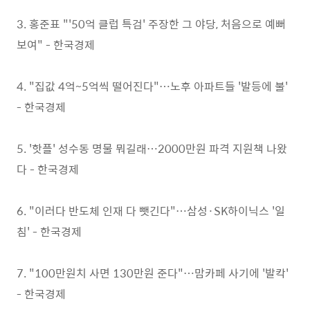
3. 홍준표 "'50억 클럽 특검' 주장한 그 야당, 처음으로 예뻐
보여" - 한국경제
4. "집값 4억~5억씩 떨어진다"…노후 아파트들 '발등에 불'
- 한국경제
5. '핫플' 성수동 명물 뭐길래…2000만원 파격 지원책 나왔
다 - 한국경제
6. "이러다 반도체 인재 다 뺏긴다"…삼성·SK하이닉스 '일
침' - 한국경제
7. "100만원치 사면 130만원 준다"…맘카페 사기에 '발칵'
- 한국경제