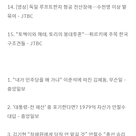
14. [영상] 독일 루프트한자 항공 전산장애…수천명 이상 발
묶여 - JTBC
15. "토백이와 해태, 토리의 붕대투혼"…튀르키예 주목 한국
구조견들 - JTBC
1. "내가 민주당을 왜 가냐" 이준석에 따진 김제동, 무슨일 -
중앙일보
2. '대통령-전 재산' 중 포기한다면? 1979억 자산가 안철수
대답 - 중앙일보
3. 김기현 “장제원에게 당직 안 맡길 것” 안철수 “총선 승리