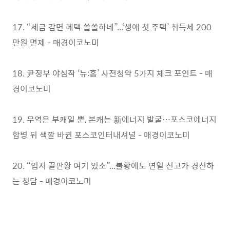
17. “세금 감면 혜택 쏠쏠하네”...‘생애 첫 주택’ 취득세 200
만원 면제 - 매경이코노미
18. 尹정부 야심작 ‘뉴:홈’ 사전청약 5가지 체크 포인트 - 매
경이코노미
19. 무역은 부캐일 뿐, 본캐는 新에너지 발굴…포스코에너지
합병 뒤 색깔 바뀐 포스코인터내셔널 - 매경이코노미
20. “입지 끝판왕 여기 있소”...불황에도 연일 신고가 경신하
는 청담 - 매경이코노미