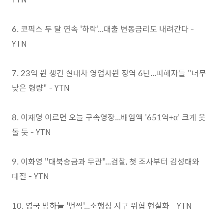
6. 코픽스 두 달 연속 '하락'...대출 변동금리도 내려간다 -
YTN
7. 23억 원 챙긴 현대차 영업사원 징역 6년...피해자들 "너무
낮은 형량" - YTN
8. 이재명 이르면 오늘 구속영장...배임액 '651억+α' 크게 웃
돌 듯 - YTN
9. 이화영 "대북송금과 무관"...검찰, 첫 조사부터 김성태와
대질 - YTN
10. 영국 밤하늘 '번쩍'...소행성 지구 위협 현실화 - YTN