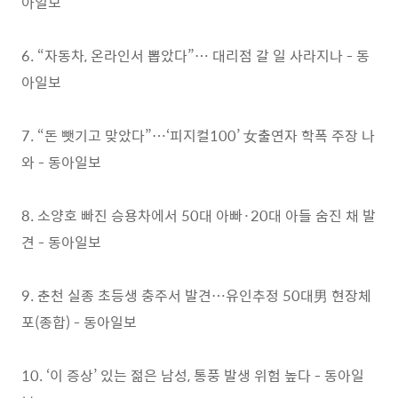
아일보
6. “자동차, 온라인서 뽑았다”… 대리점 갈 일 사라지나 - 동
아일보
7. “돈 뺏기고 맞았다”…‘피지컬100’ 女출연자 학폭 주장 나
와 - 동아일보
8. 소양호 빠진 승용차에서 50대 아빠·20대 아들 숨진 채 발
견 - 동아일보
9. 춘천 실종 초등생 충주서 발견…유인추정 50대男 현장체
포(종합) - 동아일보
10. ‘이 증상’ 있는 젊은 남성, 통풍 발생 위험 높다 - 동아일