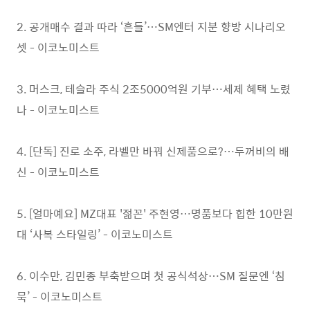
2. 공개매수 결과 따라 ‘흔들’…SM엔터 지분 향방 시나리오
셋 - 이코노미스트
3. 머스크, 테슬라 주식 2조5000억원 기부…세제 혜택 노렸
나 - 이코노미스트
4. [단독] 진로 소주, 라벨만 바꿔 신제품으로?…두꺼비의 배
신 - 이코노미스트
5. [얼마예요] MZ대표 '젊꼰' 주현영…명품보다 힙한 10만원
대 ‘사복 스타일링’ - 이코노미스트
6. 이수만, 김민종 부축받으며 첫 공식석상…SM 질문엔 ‘침
묵’ - 이코노미스트