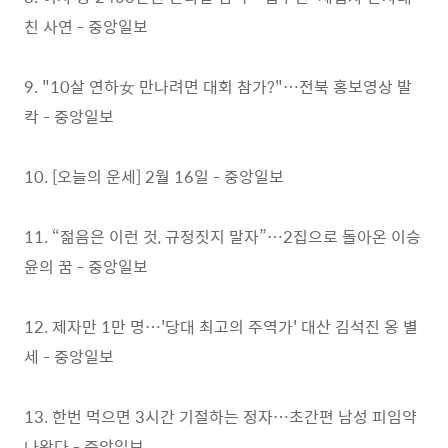
친 사연 - 중앙일보
9. "10살 연하女 만나려면 대회 참가?"…전북 홍보영상 발
칵 - 중앙일보
10. [오늘의 운세] 2월 16일 - 중앙일보
11. “젊음은 이런 것, 규정짓지 말자”…2집으로 돌아온 이승
윤의 꿈 - 중앙일보
12. 제자만 1만 명…'당대 최고의 주역가' 대산 김석진 옹 별
세 - 중앙일보
13. 한번 먹으면 3시간 기절하는 정자…초간편 남성 피임약
나왔다 - 중앙일보