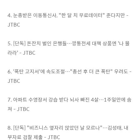
4. 눈총받은 이동통신사, "한 달 치 무료데이터" 준다지만 -
JTBC
5. [단독] 돈잔치 벌인 은행들…깡통전세 대책 상품엔 '나 몰
라라' - JTBC
6. '폭탄 고지서'에 속도조절…"총선 후 더 큰 폭탄" 우려도 -
JTBC
7. 아파트 수영장서 강습 받다 뇌사 빠진 4살…1주일만에 숨
져 - JTBC
8. [단독] "비즈니스 옆자리 앉았던 날 모르나"…김성태, 내
부자료 검찰 제출 - JTBC