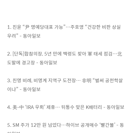
1. 친윤 “尹 명예당대표 가능”…주호영 “건강한 비판 상실
우려” - 동아일보
2. [단독]합참의장, 5년 만에 백령도 찾아 軍 태세 점검…北
도발에 경고장 - 동아일보
3. 친명 비례, 비명계 지역구 도전장… 非明 “벌써 공천학살
이냐” - 동아일보
4. 美-中 ‘IRA 우회’ 제휴… 뒤통수 맞은 K배터리 - 동아일보
5. SM 주가 12만 원 넘었다…하이브 공개매수 ‘빨간불’ - 동