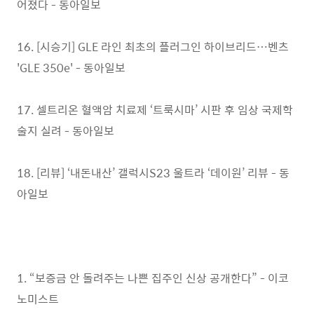
어졌다 - 동아일보
16. [시승기] GLE 라인 최초의 플러그인 하이브리드…벤츠
'GLE 350e' - 동아일보
17. 셀트리온 혈액암 치료제 ‘트룩시마’ 시판 후 임상 국제학
술지 실려 - 동아일보
18. [리뷰] ‘내돈내산’ 갤럭시S23 울트라 ‘데이원’ 리뷰 - 동
아일보
1. “보증금 안 돌려주는 나쁜 집주인 신상 공개한다” - 이코
노미스트