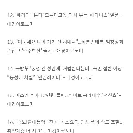
12. ‘베리미’ ‘본디’ 모른다고?...다시 부는 ‘메타버스’ 열풍 -
매경이코노미
13. “여보세요 나야 거기 잘 지내니”...세븐일레븐, 임창정과
손잡고 ‘소주한잔’ 출시 - 매경이코노미
14. 국방부 ‘동성 간 성관계’ 처벌한다는데...국민 절반 이상
“동성애 차별” [민심레이더] - 매경이코노미
15. 에스엠 주가 12만원 돌파...하이브 공개매수 ‘적신호’ -
매경이코노미
16. [속보]尹대통령 “전기·가스요금, 인상 폭과 속도 조절..
취약계층 더 지원” - 매경이코노미