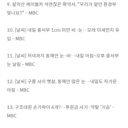
9. 설악산 케이블카 석연찮은 확약서, "우리가 알던 환경부
맞나요?" - MBC
10. [날씨] 내일 중서부 1cm 미만 비·눈‥모레 미세먼지 유
입 - MBC
11. [날씨] 저녁까지 동해안 눈·비‥내일 아침~오후 중서부
눈 날림 - MBC
12. [날씨] 구름 사이 햇살, 동해안 많은 눈‥내일도 차가운
아침 - MBC
13. 구조대원 손가락이 6개?‥후원금 사기·약탈 '기승' -
MBC