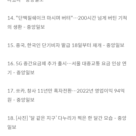
14. "단백질쉐이크 마시며 버텨"…200시간 넘게 버틴 기적
의 생환 - 중앙일보
15. 중국, 한국인 단기비자 발급 18일부터 재개 - 중앙일보
16. 5G 중간요금제 추가 출시…서울 대중교통 요금 인상 연
기 - 중앙일보
17. 쏘카, 창사 11년만 흑자전환…2022년 영업이익 94억
원 - 중앙일보
18. [사진] ‘달 같은 지구’ 다누리가 찍은 한 달간 모습 - 중앙
일보