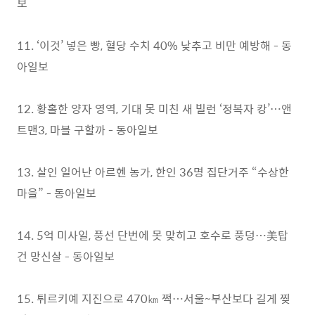
보
11. ‘이것’ 넣은 빵, 혈당 수치 40% 낮추고 비만 예방해 - 동
아일보
12. 황홀한 양자 영역, 기대 못 미친 새 빌런 ‘정복자 캉’…앤
트맨3, 마블 구할까 - 동아일보
13. 살인 일어난 아르헨 농가, 한인 36명 집단거주 “수상한
마을” - 동아일보
14. 5억 미사일, 풍선 단번에 못 맞히고 호수로 풍덩…美탑
건 망신살 - 동아일보
15. 튀르키예 지진으로 470㎞ 쩍…서울~부산보다 길게 찢