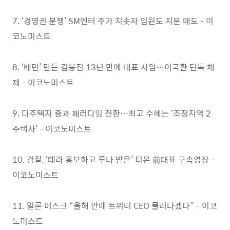
7. ‘경영권 분쟁’ SM엔터 주가 치솟자 임원도 지분 매도 - 이
코노미스트
8. ‘배민’ 만든 김봉진 13년 만에 대표 사임…이국환 단독 체
제 - 이코노미스트
9. 다주택자 중과 패러다임 전환…최고 수혜는 ‘조정지역 2
주택자’ - 이코노미스트
10. 검찰, ‘테라 홍보하고 루나 받은’ 티몬 前대표 구속영장 -
이코노미스트
11. 일론 머스크 “올해 안에 트위터 CEO 물러나겠다” - 이코
노미스트