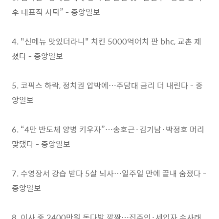
후 대표직 사퇴” - 중앙일보
4. "신메뉴 맛있더라니" 치킨 5000억어치 판 bhc, 교촌 제
쳤다 - 중앙일보
5. 코픽스 하락, 정치권 압박에…주담대 금리 더 내린다 - 중
앙일보
6. “4만 반도체 양병 키우자”…송호근·김기남·박정호 머리
맞댔다 - 중앙일보
7. 수영장서 강습 받다 5살 뇌사…일주일 만에 끝내 숨졌다 -
중앙일보
8. 이사 중 2400만원 돈다발 깜짝…집주인·세입자 손사래