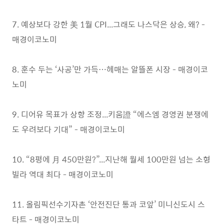
7. 예상보다 강한 美 1월 CPI...그래도 나스닥은 상승, 왜? -
매경이코노미
8. 훈수 두는 ‘사공’만 가득…헤매는 알뜰폰 시장 - 매경이코
노미
9. 디어유 목표가 상향 조정...키움證 “에스엠 경영권 분쟁에
도 우려보다 기대” - 매경이코노미
10. “8평에 月 450만원?”...지난해 월세 100만원 넘는 소형
빌라 역대 최다 - 매경이코노미
11. 올림픽선수기자촌 ‘안전진단 통과 코앞’ 미니신도시 스
타트 - 매경이코노미