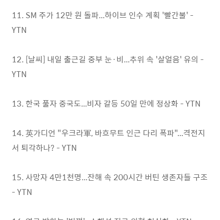
11. SM 주가 12만 원 돌파...하이브 인수 계획 '빨간불' -
YTN
12. [날씨] 내일 출근길 중부 눈·비...추위 속 '살얼음' 유의 -
YTN
13. 한국 풀자 중국도...비자 갈등 50일 만에 정상화 - YTN
14. 英가디언 "우크라軍, 바흐무트 인근 다리 폭파"...격전지
서 퇴각하나? - YTN
15. 사망자 4만1천명...잔해 속 200시간 버틴 생존자들 구조
- YTN