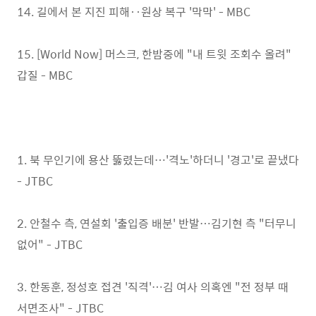
14. 길에서 본 지진 피해‥원상 복구 '막막' - MBC
15. [World Now] 머스크, 한밤중에 "내 트윗 조회수 올려"
갑질 - MBC
1. 북 무인기에 용산 뚫렸는데…'격노'하더니 '경고'로 끝냈다
- JTBC
2. 안철수 측, 연설회 '출입증 배분' 반발…김기현 측 "터무니
없어" - JTBC
3. 한동훈, 정성호 접견 '직격'…김 여사 의혹엔 "전 정부 때
서면조사" - JTBC