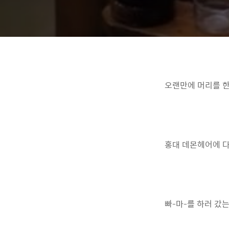
오랜만에 머리를 
홍대 데몬헤어에 
빠-마-를 하러 갔