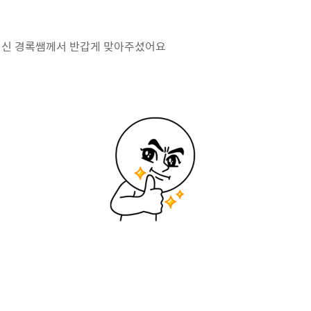
이신 경록쌤께서 반갑게 맞아주셨어요