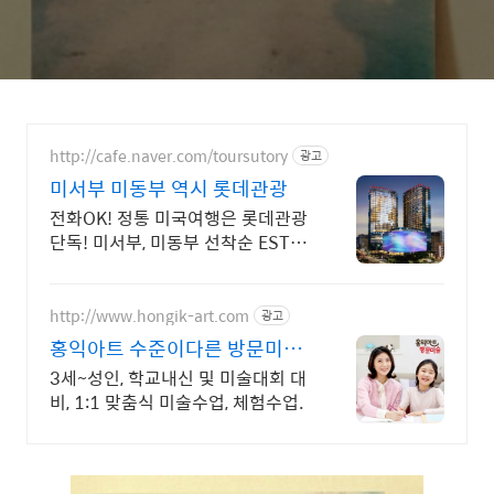
http://cafe.naver.com/toursutory
광고
미서부 미동부 역시 롯데관광
전화OK! 정통 미국여행은 롯데관광
단독! 미서부, 미동부 선착순 ESTA
무료!
http://www.hongik-art.com
광고
홍익아트 수준이다른 방문미술
동화미술 예비초등 교과서연계
3세~성인, 학교내신 및 미술대회 대
비, 1:1 맞춤식 미술수업, 체험수업.