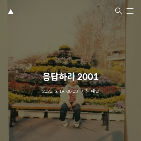
▲
메
뉴
응답하라 2001
2020. 5. 19. 00:03
ㆍ
나밤 예술