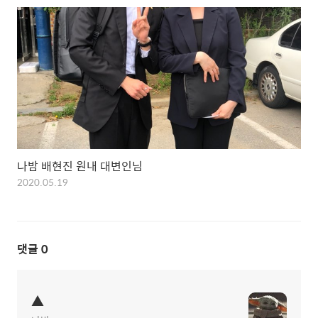
나밤 배현진 원내 대변인님
2020.05.19
댓글
0
▲