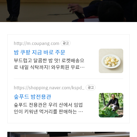
http://m.coupang.com
광고
밤 쿠팡 지금 바로 주문
부드럽고 달콤한 밤 맛! 로켓배송으
로 내일 식탁까지! 와우회원 무료배
송으로 밤을 만나세요! 신선한 맛으
로 식탁을 풍성하게!
https://shopping.naver.com/kspd_
광고
숲푸드 밤전용관
숲푸드 전용관은 우리 산에서 임업
인이 키워낸 먹거리를 판매하는 공
간입니다.