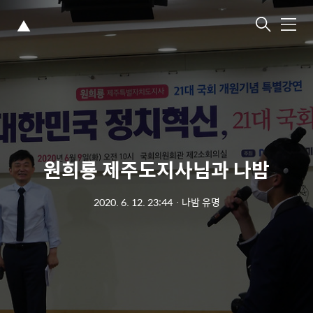
▲
메
뉴
원희룡 제주도지사님과 나밤
2020. 6. 12. 23:44
ㆍ
나밤 유명