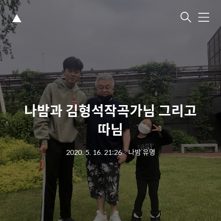
▲
메
뉴
나밤과 김형석작곡가님 그리고
따님
2020. 5. 16. 21:26
ㆍ
나밤 유명