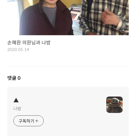
손혜원 의원님과 나밤
2020.05.14
댓글
0
▲
나밤
구독하기