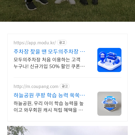
https://app.modu.kr/
광고
주차장 찾을 땐 모두의주차장 검
색부터 결제까지 한번에!
모두의주차장 처음 이용하는 고객
누구나! 신규가입 50% 할인 쿠폰
증정
http://m.coupang.com
광고
하늘공원 쿠팡 학습 능력 쑥쑥,
교과 연계
하늘공원, 우리 아이 학습 능력을 높
이고 와우회원 캐시 적립 혜택을 누
리세요.