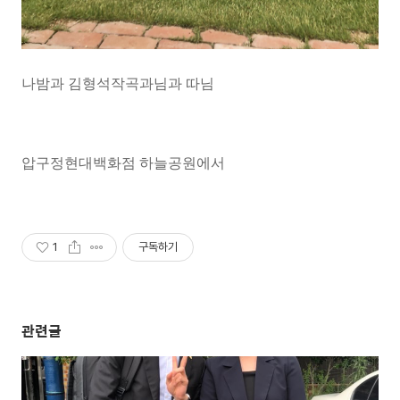
나밤과 김형석작곡과님과 따님
압구정현대백화점 하늘공원에서
1
구독하기
관련글