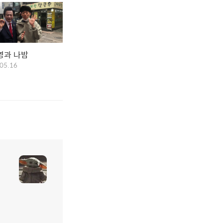
영과 나밤
05.16