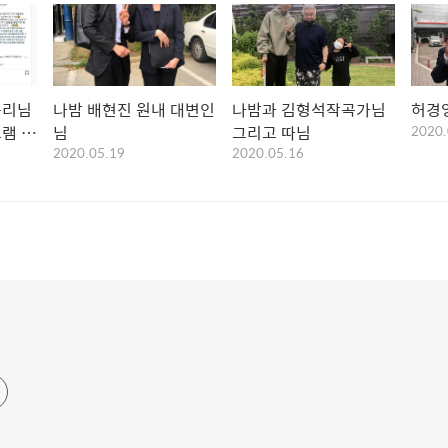
총리님
나밤 배현진 원내 대변인
나밤과 김형석작곡가님
허경
램 등
님
그리고 따님
2020.
2020.05.19
2020.05.16