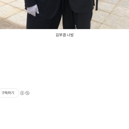
김부겸 나밤
구독하기