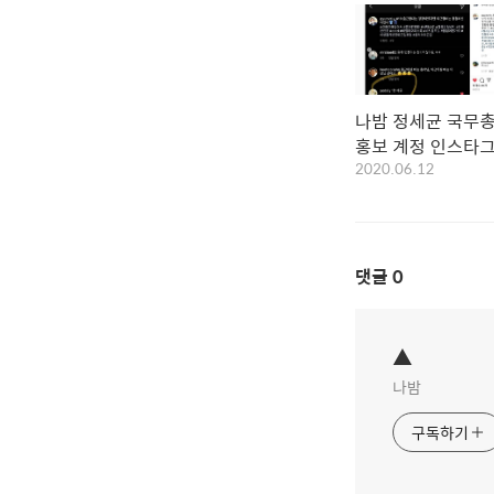
나밤 정세균 국무
홍보 계정 인스타그
2020.06.12
장~
댓글
0
▲
나밤
구독하기