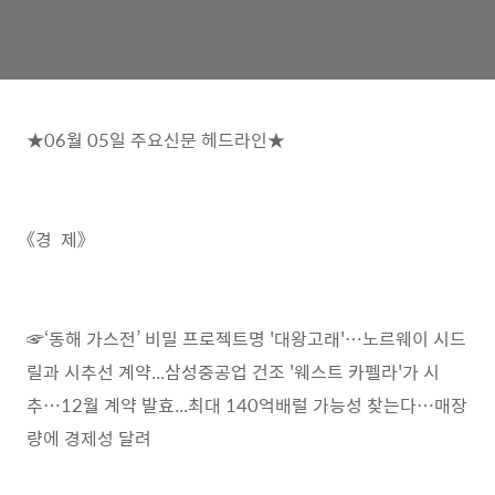
★06월 05일 주요신문 헤드라인★
《경 제》
☞‘동해 가스전’ 비밀 프로젝트명 '대왕고래'…노르웨이 시드
릴과 시추선 계약...삼성중공업 건조 '웨스트 카펠라'가 시
추…12월 계약 발효...최대 140억배럴 가능성 찾는다…매장
량에 경제성 달려