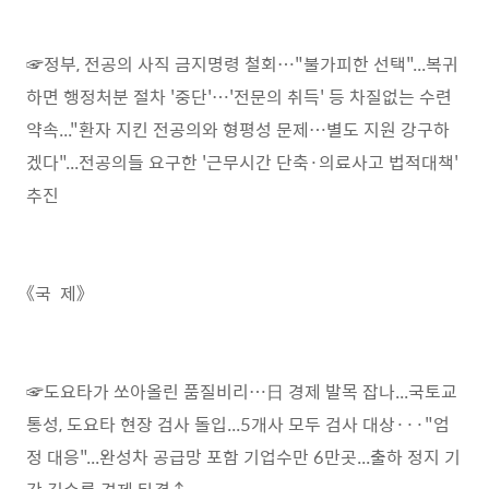
☞정부, 전공의 사직 금지명령 철회…"불가피한 선택"...복귀
하면 행정처분 절차 '중단'…'전문의 취득' 등 차질없는 수련
약속..."환자 지킨 전공의와 형평성 문제…별도 지원 강구하
겠다"...전공의들 요구한 '근무시간 단축·의료사고 법적대책'
추진
《국 제》
☞도요타가 쏘아올린 품질비리…日 경제 발목 잡나...국토교
통성, 도요타 현장 검사 돌입...5개사 모두 검사 대상···"엄
정 대응"...완성차 공급망 포함 기업수만 6만곳...출하 정지 기