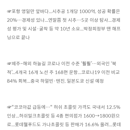
☞포항 영일만 앞바다...시추공 1개당 1000억, 성공 확률은
20%…경제성 있나...연말쯤 첫 시추…5곳 이상 탐사...경제
성 평가 및 시설·굴착 등 약 10년 소요...박정희정부 땐 해프
닝으로 끝나
☞제주~해외 하늘길 코로나 이전 수준 ‘훨훨’…외국인 ‘북
적’...4개국 16개 노선 주 168편 운항...코로나19 이전 비교
84% 회복...중국 하얼빈·텐진, 일본도쿄 신설 예정
☞"코코아값 급등에…" 허쉬 초콜릿 가격도 국내서 12.5%
인상...허쉬밀크초콜릿 등 4종 편의점가 1600→1800원으
로...롯데웰푸드도 가나초콜릿 등 판매가 16.6% 올려...롯데