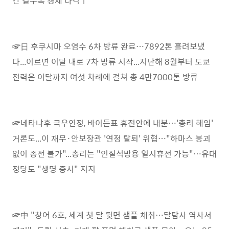
간 길수록 경제 타격↑
☞日 후쿠시마 오염수 6차 방류 완료…7892톤 흘려보냈
다...이르면 이달 내로 7차 방류 시작...지난해 8월부터 도쿄
전력은 이달까지 여섯 차례에 걸쳐 총 4만7000톤 방류
☞네타냐후 극우연정, 바이든표 휴전안에 내분…'총리 해임'
거론도...이 재무·안보장관 '연정 탈퇴' 위협…"하마스 붕괴
없이 종전 불가"...총리는 "인질석방용 일시휴전 가능"…유대
정당도 "생명 중시" 지지
☞中 "창어 6호, 세계 첫 달 뒷면 샘플 채취…달탐사 역사서