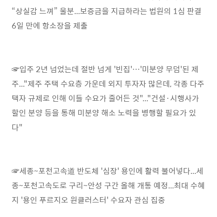
“상실감 느껴” 울분...보증금을 지급하라는 법원의 1심 판결
6일 만에 항소장을 제출
☞입주 2년 넘었는데 절반 넘게 '빈집'…'미분양 무덤'된 제
주..."제주 주택 수요층 가운데 외지 투자자 많은데, 각종 다주
택자 규제로 인해 이들 수요가 줄어든 것"..."건설·시행사가
할인 분양 등을 통해 미분양 해소 노력을 병행할 필요가 있
다"
☞세종~포천고속道 반도체 '심장' 용인에 활력 불어넣다...세
종~포천고속도로 구리~안성 구간 올해 개통 예정...최대 수혜
지 '용인 푸르지오 원클러스터' 수요자 관심 집중