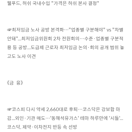
웰푸드, 허쉬 국내수입 "가격은 허쉬 본사 결정"
☞최저임금 노사 공방 본격화…"업종별 구분해야" vs "차별
안돼"...최저임금위원회 2차 전원회의…수준·업종별 구분적
용 등 공방...도급제 근로자 최저임금 논의·회의 공개 범위 놓
고도 노사 이견
《금 융》
☞코스피 다시 약세 2,660대로 후퇴…코스닥은 강보합 마
감...외인·기관 매도…'동해석유가스' 테마 하루만에 '시들'...
코스닥, 제약·이차전지 반등 속 선방