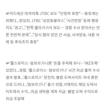
☞지드래곤 마약의혹 JTBC 보도 "단정적 표현"…중징계는
피했다...방심위, JTBC ‘상암동클라스’, ‘사건반장’ 등에 행정
지도 ‘권고’...“한쪽 몰아가기식 보도… 경찰 수사 받아쓰는 언
론 전반적 문제”...“당시 혐의 있던 건 사실, 사과방송, 내용 삭
제 등 후속조치 충분”
☞'롤스로이스·람보르기니男' 돈줄 추적해 보니…'MZ조폭'
있었다...경찰, '롤스로이스·람보르기니' 사건 자금 출처 수사
결과 발표...'롤스로이스' 운전자, 불법 도박사이트 국내 총판
으로 드러나...'람보르기니' 흉기 위협 가해자도 해당 도박사
이트에서 수익...자금 세탁용 계좌 지급·불법 도박 수익으로
자금 조달해