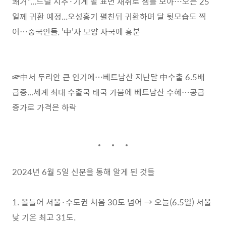
쾌거"...드릴 시추·기계 팔 표면 채취로 샘플 모아…오는 25
일께 귀환 예정...오성홍기 펼친뒤 귀환하며 달 뒷모습도 찍
어…중국인들, '中'자 모양 자국에 흥분
☞中서 두리안 큰 인기에…베트남산 지난달 中수출 6.5배
급증...세계 최대 수출국 태국 가뭄에 베트남산 수혜…공급
증가로 가격은 하락
2024년 6월 5일 신문을 통해 알게 된 것들
1. 올들어 서울·수도권 처음 30도 넘어 → 오늘(6.5일) 서울
낮 기온 최고 31도.