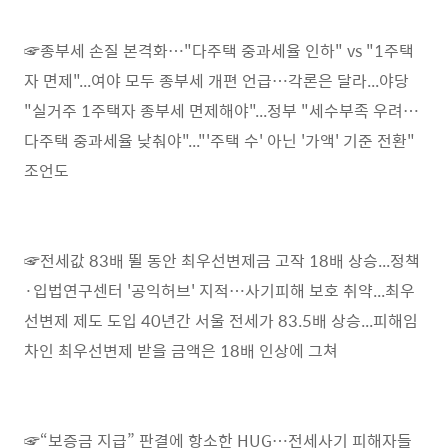
☞종부세 손질 본격화…"다주택 중과세율 인하" vs "1주택
자 면제"...여야 모두 종부세 개편 언급…각론은 달라...야당
"실거주 1주택자 종부세 면제해야"...정부 "세수부족 우려…
다주택 중과세율 낮춰야"..."'주택 수' 아닌 '가액' 기준 전환"
조언도
☞전세값 83배 뛸 동안 최우선변제금 고작 18배 상승...정책
·입법연구센터 '공익허브' 지적…사기피해 보호 취약...최우
선변제 제도 도입 40년간 서울 전세가 83.5배 상승...피해임
차인 최우선변제 받을 금액은 18배 인상에 그쳐
☞“보증금 지급” 판결에 항소한 HUG…전세사기 피해자들