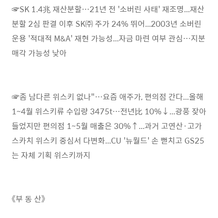
☞SK 1.4兆 재산분할…21년 전 '소버린 사태' 재조명...재산
분할 2심 판결 이후 SK㈜ 주가 24% 뛰어...2003년 소버린
운용 '적대적 M&A' 재현 가능성...자금 마련 여부 관심…지분
매각 가능성 낮아
☞좀 남다른 위스키 없나"…요즘 애주가, 편의점 간다...올해
1~4월 위스키류 수입량 3475t…전년比 10%↓...광풍 잦아
들었지만 편의점 1~5월 매출은 30%↑...과거 고연산·고가
스카치 위스키 중심서 다변화...CU '뉴월드' 손 뻗치고 GS25
는 자체 기획 위스키까지
《부 동 산》