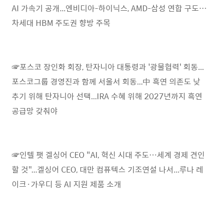
AI 가속기 공개...엔비디아-하이닉스, AMD-삼성 연합 구도…
차세대 HBM 주도권 향방 주목
☞포스코 장인화 회장, 탄자니아 대통령과 '광물협력' 회동...
포스코그룹 경영진과 함께 서울서 회동...中 흑연 의존도 낮
추기 위해 탄자니아 선택...IRA 수혜 위해 2027년까지 흑연
공급망 갖춰야
☞인텔 팻 겔싱어 CEO "AI, 혁신 시대 주도…세계 경제 견인
할 것"...겔싱어 CEO, 대만 컴퓨텍스 기조연설 나서...루나 레
이크·가우디 등 AI 지원 제품 소개