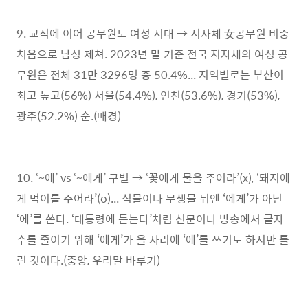
9. 교직에 이어 공무원도 여성 시대 → 지자체 女공무원 비중
처음으로 남성 제쳐. 2023년 말 기준 전국 지자체의 여성 공
무원은 전체 31만 3296명 중 50.4%... 지역별로는 부산이
최고 높고(56%) 서울(54.4%), 인천(53.6%), 경기(53%),
광주(52.2%) 순.(매경)
10. ‘~에’ vs ‘~에게’ 구별 → ‘꽃에게 물을 주어라’(x), ‘돼지에
게 먹이를 주어라’(o)... 식물이나 무생물 뒤엔 ‘에게’가 아닌
‘에’를 쓴다. ‘대통령에 듣는다’처럼 신문이나 방송에서 글자
수를 줄이기 위해 ‘에게’가 올 자리에 ‘에’를 쓰기도 하지만 틀
린 것이다.(중앙, 우리말 바루기)