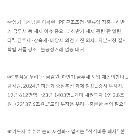
☞임기 1년 남은 이복현 "PF 구조조정·밸류업 집중…하반
기 금투세 등 세제 이슈 중요"..."하반기 세제 관련 판 열린
다"...금투세·상속세·배당세 의견 개진 의사...자본시장 질서
확립 거듭 강조...불공정거래 엄중 대처
☞"부작용 우려"…금감원, 하반기 금투세 도입 재논의한다...
금감원, 2024년 하반기 중점추진 과제 발표...증시 투자자,
19년 612만명→23년 1403명...개미 채권투자 19' 3.8조
원→23' 37.6조원..."도입 부작용 우려…충분한 논의 필요"
☞카드사 수수료 논의 재점화…업계는 "적격비용 폐지" 한