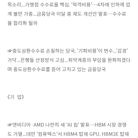
목소리...가맹점 수수료율 핵심, '적격비용'…4차례 인하에 업
계 불만 가중...금융당국 이달 중 제도 개선안 발표…수수료
율 합리화 될까
☞중도상환수수료 손질하는 당국, ‘기회비용’이 변수...‘감경’
가닥...은행들 산정방식 고심...취약계층의 부담을 완화하겠다
며 중도상환수수료를 뜯어 고치고 있는 금융당국
《기 업》
☞엔비디아·AMD 나란히 새 'AI 칩' 발표…HBM 시장 경쟁
도 가열...대만 '컴퓨텍스'서 HBM4 탑재 GPU, HBM3E 탑재