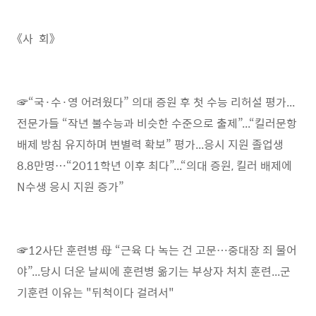
《사 회》
☞“국·수·영 어려웠다” 의대 증원 후 첫 수능 리허설 평가...
전문가들 “작년 불수능과 비슷한 수준으로 출제”...“킬러문항
배제 방침 유지하며 변별력 확보” 평가...응시 지원 졸업생
8.8만명…“2011학년 이후 최다”...“의대 증원, 킬러 배제에
N수생 응시 지원 증가”
☞12사단 훈련병 母 “근육 다 녹는 건 고문…중대장 죄 물어
야”...당시 더운 날씨에 훈련병 옮기는 부상자 처치 훈련...군
기훈련 이유는 "뒤척이다 걸려서"