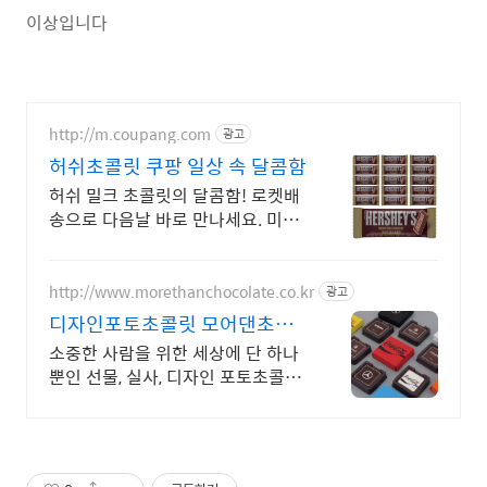
이상입니다
http://m.coupang.com
광고
허쉬초콜릿 쿠팡 일상 속 달콤함
허쉬 밀크 초콜릿의 달콤함! 로켓배
송으로 다음날 바로 만나세요. 미니
사이즈로 공부할 때, 아이들 간식으
로! 부담없이 즐기는 달콤함.
http://www.morethanchocolate.co.kr
광고
디자인포토초콜릿 모어댄초콜
릿
소중한 사람을 위한 세상에 단 하나
뿐인 선물, 실사, 디자인 포토초콜릿
맞춤제작