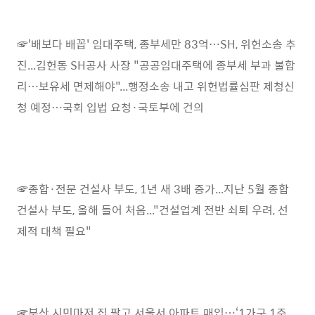
☞'배보다 배꼽' 임대주택, 종부세만 83억…SH, 위헌소송 추
진...김헌동 SH공사 사장 "공공임대주택에 종부세 부과 불합
리…보유세 면제해야"...행정소송 내고 위헌법률심판 제청신
청 예정…국회 입법 요청·국토부에 건의
☞종합·전문 건설사 부도, 1년 새 3배 증가...지난 5월 종합
건설사 부도, 올해 들어 처음..."건설업계 전반 쇠퇴 우려, 선
제적 대책 필요"
☞부산 시민마저 집 팔고 서울서 아파트 매입…‘1가구 1주