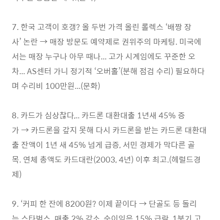
7. 한국 고객이 호갱? 올 두번 가격 올린 롤렉스 ‘배짱 장
사’ 논란 → 매장 방문도 예약제로 권위주의 마케팅. 미국에
서는 매장 누구나 아무 때나... 고가 시계임에도 꾸준한 오
차... AS센터 가니 정기적 ‘오버홀’(분해 점검 수리) 필요하다
며 수리비 100만원...(문화)
8. 카드가 심상찮다,.. 카드론 대환대출 1년새 45% 증
가 → 카드론을 갚지 못해 다시 카드론을 받는 카드론 대환대
출 잔액이 1년 새 45% 넘게 급증, 서민 경제가 막다른 골
목. 연체 총액도 카드대란(2003, 4년) 이후 최고.(헤럴드경
제)
9. ‘커피 한 잔에 8200원? 이제 끝이다 → 단골도 등 돌리
는 스타벅스. 매출 2% 감소, 순이익은 15% 급락, 1분기 고