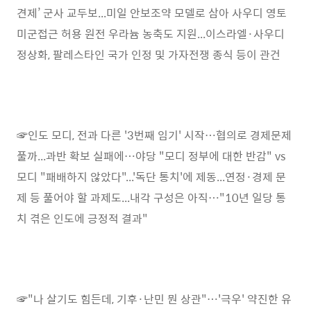
견제’ 군사 교두보...미일 안보조약 모델로 삼아 사우디 영토
미군접근 허용 원전 우라늄 농축도 지원...이스라엘·사우디
정상화, 팔레스타인 국가 인정 및 가자전쟁 종식 등이 관건
☞인도 모디, 전과 다른 '3번째 임기' 시작…협의로 경제문제
풀까...과반 확보 실패에…야당 "모디 정부에 대한 반감" vs
모디 "패배하지 않았다"...'독단 통치'에 제동...연정·경제 문
제 등 풀어야 할 과제도...내각 구성은 아직…"10년 일당 통
치 겪은 인도에 긍정적 결과"
☞"나 살기도 힘든데, 기후·난민 뭔 상관"…'극우' 약진한 유