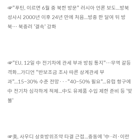
☞"푸틴, 이르면 6월 중 북한 방문" 러시아 언론 보도...방북
성사시 2000년 이후 24년 만에 처음...방중 한 달여 뒤 방
북… 북중러 '결속' 강화
☞"EU, 12일 中 전기차에 관세 부과 방침 통지"…무역 갈등
격화...가디언 "반보조금 조사 따른 상계관세 부
과"...15~30% 수준 전망···"40~50% 필요"...유럽 항구에
中 전기차 심각하게 적체...中도 유제품 수입 제한 준비 등 '맞
불'
☞美, 사우디 상호방위조약 타결 근접...중동에 ‘中·러·이란