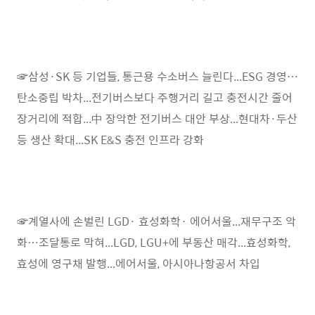
☞삼성·SK 등 기업들, 통근용 수소버스 늘린다...ESG 경영…
탄소중립 박차...전기버스보다 주행거리 길고 충전시간 줄어
장거리에 적합...中 장악한 전기버스 대안 부상...현대차·두산
등 생산 확대...SK E&S 충전 인프라 강화
☞계열사에 손벌린 LGD· 효성화학· 에어서울...재무구조 악
화…조달통로 막혀...LGD, LGU+에 부동산 매각...효성화학,
효성에 영구채 발행...에어서울, 아시아나항공서 차입