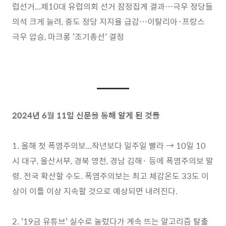
럽선거...제10대 유럽의회 선거 잠정집계 결과…극우 정당들
의석 크게 늘려, 중도 정당 지지율 급감…이탈리아·프랑스
극우 압승, 마크롱 '조기총선' 결정
2024년 6월 11일 신문을 통해 알게 된 것들
1. 올해 첫 폭염주의보...작년보다 일주일 빨라 → 10일 10
시 대구, 울산서부, 경북 영천, 경남 김해· 등에 폭염주의보 발
령. 전국 확산할 수도. 폭염주의보는 최고 체감온도 33도 이
상이 이틀 이상 지속할 것으로 예상되면 내려진다.
2. '19금 유튜브' 실수로 눌렀다가 계속 뜨는 알고리즘 탈출