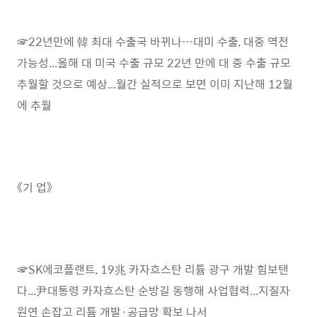
☞22년만에 韓 최대 수출국 바뀌나…대미 수출, 대중 역전
가능성...올해 대 미국 수출 규모 22년 만에 대 중 수출 규모
추월할 것으로 예상...월간 실적으로 보면 이미 지난해 12월
에 추월
《기 업》
☞SK에코플랜트, 19兆 카자흐스탄 리튬 광구 개발 힘보탠
다...尹대통령 카자흐스탄 순방길 동행해 사업협력...지질자
원연 손잡고 리튬 개발·공급망 확보 나서