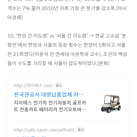
객수는 7% 줄어 2010년 이후 가장 큰 분기별 감소폭.(아시
아경제)
10. ‘한양 간 이도령’ vs ‘서울 간 이도령’ → 한글 고소설 ‘춘
향전’에서 한양과 서울의 등장 횟수는 한양이 5회이고 서울
은 21회였다(이윤석 전 연세대 국문학과 교수). 조선의 백성
들이 수도를 가리킬 때 서울이 압도적이었다.(문화)
http://지이에스.com
광고
전국관공서 대량납품업체 저속
운반차제작a/s
지이에스 전기차 전기자동차 골프카
트 전동카트 배터리카 전기오토바이
판매및 수리전문
http://cafe.naver.com/allfm01
광고