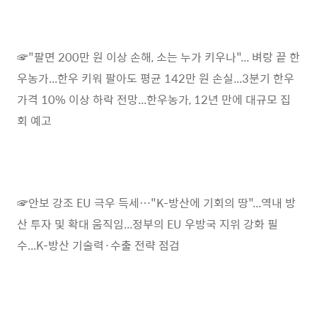
☞"팔면 200만 원 이상 손해, 소는 누가 키우나"... 벼랑 끝 한
우농가...한우 키워 팔아도 평균 142만 원 손실...3분기 한우
가격 10% 이상 하락 전망...한우농가, 12년 만에 대규모 집
회 예고
☞안보 강조 EU 극우 득세…"K-방산에 기회의 땅"...역내 방
산 투자 및 확대 움직임...정부의 EU 우방국 지위 강화 필
수...K-방산 기술력·수출 전략 점검