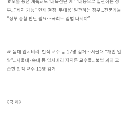
☞오물 풍선 계속돼도 ‘대북전단’에 무대응으로 일관하는 정
부...“제지 가능” 헌재 결정 ‘무대응’ 일관하는 정부...전문가들
“정부 종합 판단 필요…국회도 입법 나서야”
☞'음대 입시비리' 현직 교수 등 17명 검거…서울대 "개인 일
탈"...서울대·숙대 등 입시비리 저지른 교수들...불법 과외 교
습한 현직 교수 13명 검거
《국 제》