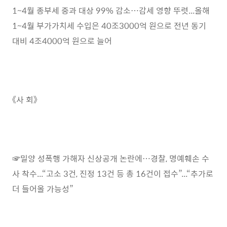
1~4월 종부세 중과 대상 99% 감소…감세 영향 뚜렷...올해
1~4월 부가가치세 수입은 40조3000억 원으로 전년 동기
대비 4조4000억 원으로 늘어
《사 회》
☞밀양 성폭행 가해자 신상공개 논란에…경찰, 명예훼손 수
사 착수...“고소 3건, 진정 13건 등 총 16건이 접수”...“추가로
더 들어올 가능성”