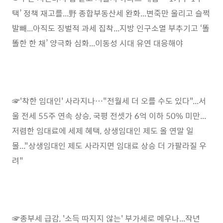
택’ 정책 재고를...野 종합부동산세 완화...변죽만 울리고 슬쩍
발빼...아직도 징벌적 과세 집착...지방 인구소멸 부추기고 ‘똘
똘한 한 채’ 양극화 심화...이동성 시대 유연 대응해야
☞'착한 임대인' 사라지나…"전월세 더 오를 수도 있다"...서
울 전세 55주 연속 상승, 국평 전셋가 6억 이하 50% 미만...
저렴한 임대료에 세제 혜택, 상생임대인 제도 올 연말 일
몰..."상생임대인 제도 사라지면 임대료 상승 더 가팔라질 우
려"
☞종부세 급감, '소득 따지지 않는' 부가세로 메우나...작년