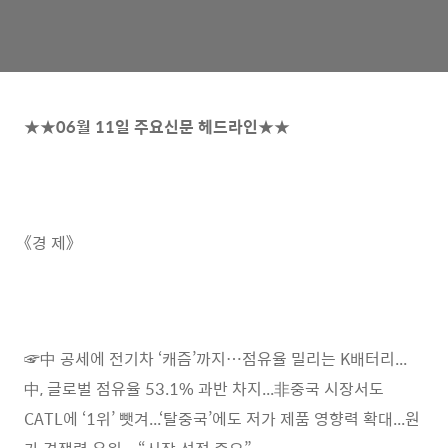
★★06월 11일 주요신문 헤드라인★★
《경 제》
☞中 공세에 전기차 ‘캐즘’까지…점유율 밀리는 K배터리...
中, 글로벌 점유율 53.1% 과반 차지...非중국 시장서도
CATL에 ‘1위’ 뺏겨...‘탈중국’에도 저가 제품 영향력 확대...원