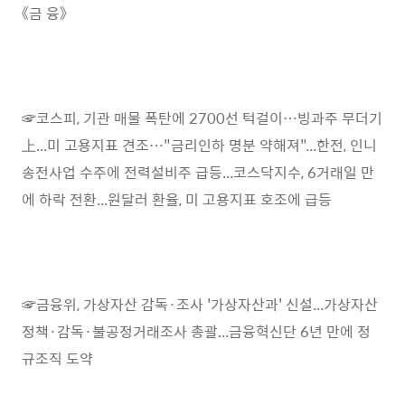
《금 융》
☞코스피, 기관 매물 폭탄에 2700선 턱걸이…빙과주 무더기
上...미 고용지표 견조…"금리인하 명분 약해져"...한전, 인니
송전사업 수주에 전력설비주 급등...코스닥지수, 6거래일 만
에 하락 전환...원달러 환율, 미 고용지표 호조에 급등
☞금융위, 가상자산 감독·조사 '가상자산과' 신설...가상자산
정책·감독·불공정거래조사 총괄...금융혁신단 6년 만에 정
규조직 도약