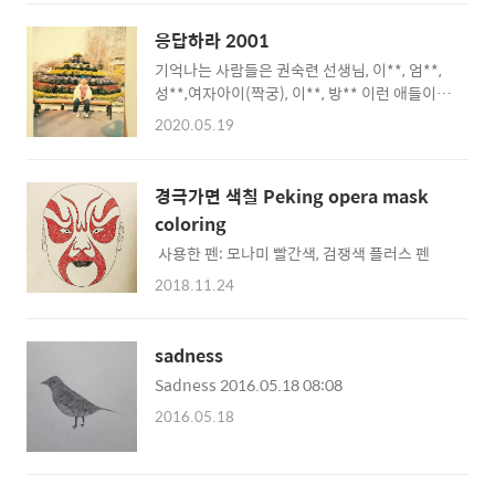
지는 않는데 내가 초등학교 2학년때 있었던일
인것은 확실하다. 중화초등학교에 다니고 있었
응답하라 2001
고, 2학년 1반이었다. 2002년 2학년 1반 중화
기억나는 사람들은 권숙련 선생님, 이**, 엄**,
초등학교 혹은 2003년일지도 모른다. 13~14
성**,여자아이(짝궁), 이**, 방** 이런 애들이
년전이라서 정확하게 기억이 나지않네. 3학년
있었는데 지금 실질적으로 연락이 닿는 친구는
때는 3학년 3반 추후에는 나의 모든 초등학교,
2020.05.19
한 명밖에 없다. 나머지는 알아서들 살겠지. 이
중학교, 고등학교까지 쭉 정리를 해보아야겠다.
때 생각나는 것은 내가 굉장히 모범생이었다는
다시 돌아와서, 초등학교때 여자 짝꿍 한명이 있
것이다. 그렇지만 내가 모범생인 것이 아니라 실
었는데 그 아이와 굉장히 친하게 지냈다. 그 여
경극가면 색칠 Peking opera mask
상을 말하자면 어머니의 꼭두각시였다. 그림대
자아이 이름은 서** 이었는데 이름이 굉장히 특
coloring
회나 보고서 같은 거 다 도와주셨, 아니 거의 다
이했다. 지금도 기억이나는데 그 친구가 우리집
​​ 사용한 펜: 모나미 빨간색, 검쟁색 플러스 펜
해주셨다. 선생님은 분명히 알고 계셨을 것이
에 놀러왔었다. 그냥..
다. 내가 한 것인지 아니면 어른의 손에 의해서
2018.11.24
완성되었는지 말이다. 2001년 학교 TV에서 미
국의 빌딩이 무너졌다고 단체로 묵념 했었던 게
떠오른다. 천국으로 가셨으면 좋겠다고 묵념했
sadness
다. 그때는 미국이 무슨 나라인지 정확히 잘 몰
Sadness 2016.05.18 08:08
랐다. 물론 그렇다고 다른 나라에 대해서 알고
2016.05.18
있던 것도..