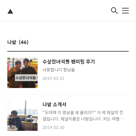
▲
메
뉴
나밤
(46)
수상한녀석들 팬미팅 후기
사랑합니다 형님들
2019.03.31
나밤 소개서
"도대체 이 영상을 왜 올리지?" 가 제 채널의 컨
셉입니다. 채널이름은 나밤입니다. 저는 여행을
굉장히 좋아하고 이것 저것 다양한 경험들을 많
2019.03.30
이 해왔습니다. 그 다양한 일들을 해오면서 기록