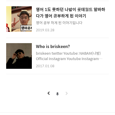
들을 전부 해놓으니 에피소드를 쓸 일도 많아지
고 있고 2019년 1월초 60명정도 였던 구독자가
영어 1도 못하던 나밤이 롯데월드 알바하
2019년 2월중순 245명에 이를정도로 폭풍 성
다가 영어 공부하게 된 이야기
장해가고 있습니다. 일단 제가 가능한 분야가 제
영어 공부 하게 된 이야기입니다
한이 없기때문에 구독자 분들도 손쉽게 영상을
볼 수 있을것 같은 점이 있고 저는 네이버에 인
2019.03.28
생을 바쳤다고 해도 과언이 아닐정도입니다. 여
기다 약력을 간단히 소개 해드리면
https://tv.naver.com/v/61558 이 네이버 국
Who is briskeen?
민체조 동영상에 2013년 7월 26일에 처음 댓글
briskeen twitter Youtube: NABAM(나밤)
을 달았고 군대를 갔던 시절과 중간에 외국을 길
Official Instagram Youtube Instagram
게..
Photrange Instagram 인생 목표 유명한 것으
2017.01.08
로 유명한 사람이 되는 것 LIFE GOAL to be
famous for being famous 2019년 라이트하
우스 해커톤 참가 LIGHTHOUSE TOUGH
TECH HACKATHON 2019.01.18 FRI AND
1.21 MON 참가 Frip 대화가 필요해, 광화문 여
8
행 host Frip We need talk, Trip in
Gwanghwamoon host 3학년 1학기 개강 관
련 동영상(Video English subtitle O) 2018년
2학년 1학기 복학 PUBG 중독 PUBG