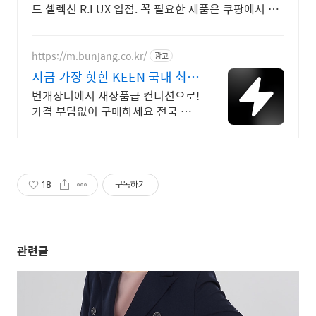
드 셀렉션 R.LUX 입점. 꼭 필요한 제품은 쿠팡에서 더
저렴하게, 로켓배송으로 더 빠르게!
https://m.bunjang.co.kr/
광고
지금 가장 핫한 KEEN 국내 최대
브랜드 중고거래
번개장터에서 새상품급 컨디션으로!
가격 부담없이 구매하세요 전국 각
지에서 올라오는 전국구 최다 상품
매일 10만 개 이상의 신규 상품 업
로드
18
구독하기
관련글