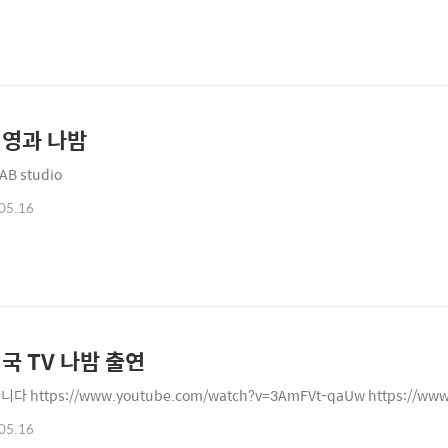
영과 나밤
IAB studio
05.16
국 TV 나밤 출연
다 https://www.youtube.com/watch?v=3AmFVt-qaUw https://www
05.16