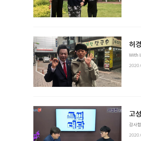
허경
With 
2020.
고성
감사합니
2020.