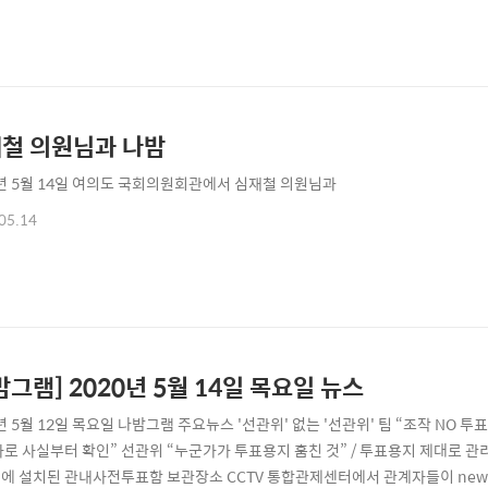
철 의원님과 나밤
0년 5월 14일 여의도 국회의원회관에서 심재철 의원님과
05.14
밤그램] 2020년 5월 14일 목요일 뉴스
0년 5월 12일 목요일 나밤그램 주요뉴스 '선관위' 없는 '선관위' 팀 “조작 NO
사로 사실부터 확인” 선관위 “누군가가 투표용지 훔친 것” / 투표용지 제대로 
에 설치된 관내사전투표함 보관장소 CCTV 통합관제센터에서 관계자들이 news.n