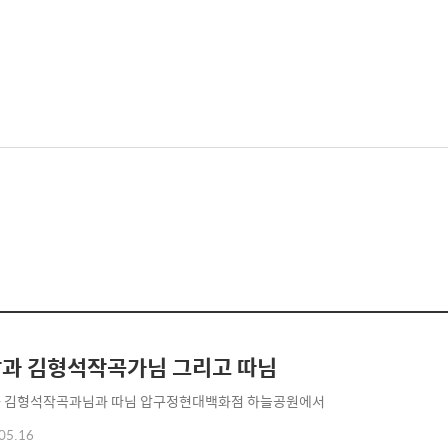
과 김형석작곡가님 그리고 따님
 김형석작곡과님과 따님 압구정현대백화점 하늘공원에서
05.16