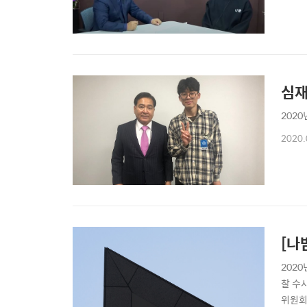
심재
202
2020.
[나
202
찰 수
위원회