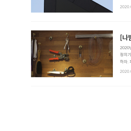
받았나
2020.
대상에 
년..
[나
202
정의기
하자.
2020.