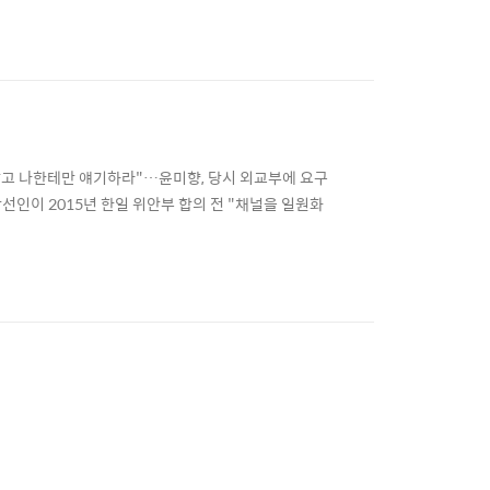
제기하고 있는 미래통합당 민경욱 의원이 되레 검찰 수사
naver.com ... 침묵 깬 이용수 할머니 “30
지말고 나한테만 얘기하라"…윤미향, 당시 외교부에 요구
이 2015년 한일 위안부 합의 전 "채널을 일원화