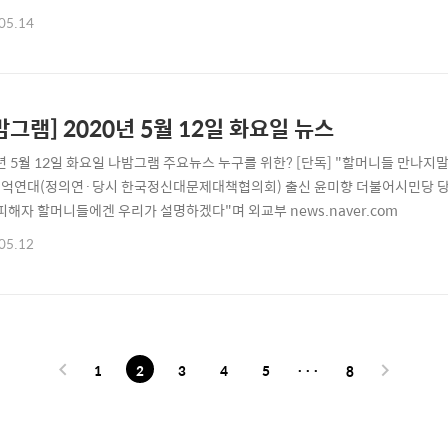
?...선관위도 문제될 듯 [앵커] 4·15 총선 뒤 20여 일째 부정 개표 의혹을 
05.14
올랐습니다. 결정적 증거라며 내놓은 투표용지가 투표함에 있던 것이라고 직접 news.
밤그램] 2020년 5월 12일 화요일 뉴스
0년 5월 12일 화요일 나밤그램 주요뉴스 누구를 위한? [단독] "할머니들 만나
억연대(정의연·당시 한국정신대문제대책협의회) 출신 윤미향 더불어시민당 당선인
 피해자 할머니들에겐 우리가 설명하겠다"며 외교부 news.naver.com
05.12
1
2
3
4
5
···
8