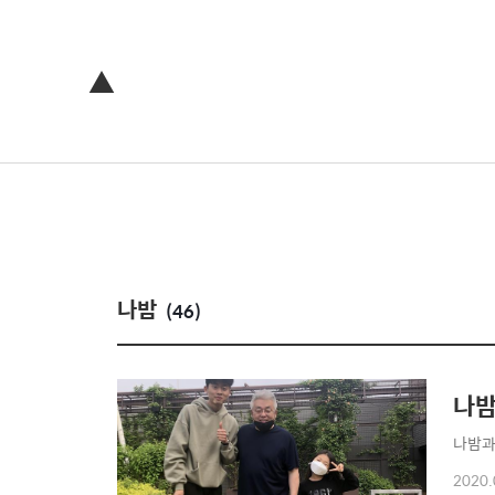
▲
나밤
(46)
나밤
나밤과
2020.